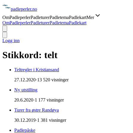
padle
perler
.no
Om
Padleperler
Padleturer
Padletema
Padlekart
Mer
Om
Padleperler
Padleturer
Padletema
Padlekart
Logg inn
Stikkord:
telt
Teltregler i Kristiansand
27.12.2020
·
13 520 visninger
Ny utstilling
20.6.2020
·
1 177 visninger
Turer fra østre Randøya
30.12.2019
·
1 381 visninger
Padlepåske