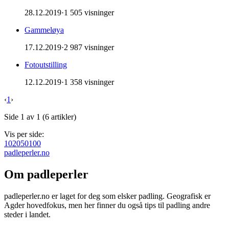
28.12.2019
·
1 505 visninger
Gammeløya
17.12.2019
·
2 987 visninger
Fotoutstilling
12.12.2019
·
1 358 visninger
‹
1
›
Side
1
av
1
(
6
artikler)
Vis per side:
10
20
50
100
padle
perler
.no
Om padleperler
padleperler.no er laget for deg som elsker padling. Geografisk er
Agder hovedfokus, men her finner du også tips til padling andre
steder i landet.