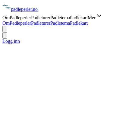
padle
perler
.no
Om
Padleperler
Padleturer
Padletema
Padlekart
Mer
Om
Padleperler
Padleturer
Padletema
Padlekart
Logg inn