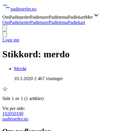
padle
perler
.no
Om
Padleperler
Padleturer
Padletema
Padlekart
Mer
Om
Padleperler
Padleturer
Padletema
Padlekart
Logg inn
Stikkord:
merdo
Merdø
10.3.2020
·
2 467 visninger
‹
1
›
Side
1
av
1
(
1
artikler)
Vis per side:
10
20
50
100
padle
perler
.no