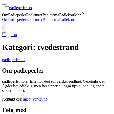
padle
perler
.no
Om
Padleperler
Padleturer
Padletema
Padlekart
Mer
Om
Padleperler
Padleturer
Padletema
Padlekart
Logg inn
Kategori:
tvedestrand
padle
perler
.no
Om padleperler
padleperler.no er laget for deg som elsker padling. Geografisk er
Agder hovedfokus, men her finner du også tips til padling andre
steder i landet.
Kontakt oss:
lars@verket.no
Følg med