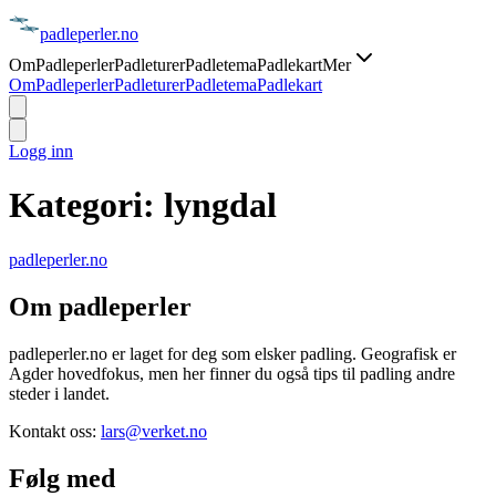
padle
perler
.no
Om
Padleperler
Padleturer
Padletema
Padlekart
Mer
Om
Padleperler
Padleturer
Padletema
Padlekart
Logg inn
Kategori:
lyngdal
padle
perler
.no
Om padleperler
padleperler.no er laget for deg som elsker padling. Geografisk er
Agder hovedfokus, men her finner du også tips til padling andre
steder i landet.
Kontakt oss:
lars@verket.no
Følg med