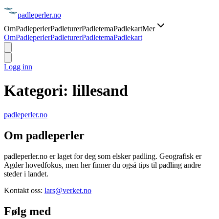
padle
perler
.no
Om
Padleperler
Padleturer
Padletema
Padlekart
Mer
Om
Padleperler
Padleturer
Padletema
Padlekart
Logg inn
Kategori:
lillesand
padle
perler
.no
Om padleperler
padleperler.no er laget for deg som elsker padling. Geografisk er
Agder hovedfokus, men her finner du også tips til padling andre
steder i landet.
Kontakt oss:
lars@verket.no
Følg med