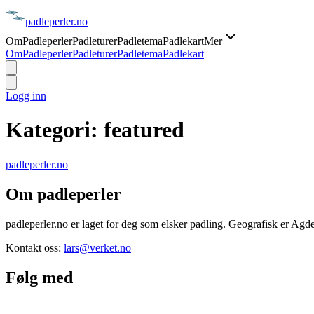
padle
perler
.no
Om
Padleperler
Padleturer
Padletema
Padlekart
Mer
Om
Padleperler
Padleturer
Padletema
Padlekart
Logg inn
Kategori:
featured
padle
perler
.no
Om padleperler
padleperler.no er laget for deg som elsker padling. Geografisk er Agde
Kontakt oss:
lars@verket.no
Følg med