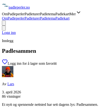
padle
perler
.no
Om
Padleperler
Padleturer
Padletema
Padlekart
Mer
Om
Padleperler
Padleturer
Padletema
Padlekart
Logg inn
Innlegg
Padlesammen
Logg inn for å lagre som favoritt
Av
Lars
3. april 2026
86 visninger
Et nytt og spennende nettsted har sett dagens lys: Padlesammen.