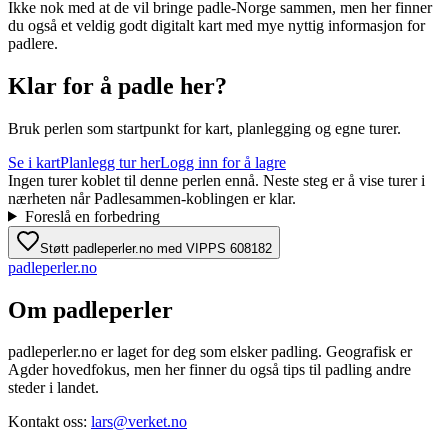
Ikke nok med at de vil bringe padle-Norge sammen, men her finner
du også et veldig godt digitalt kart med mye nyttig informasjon for
padlere.
Klar for å padle her?
Bruk perlen som startpunkt for kart, planlegging og egne turer.
Se i kart
Planlegg tur her
Logg inn for å lagre
Ingen turer koblet til denne perlen ennå. Neste steg er å vise turer i
nærheten når Padlesammen-koblingen er klar.
Foreslå en forbedring
Støtt padleperler.no med VIPPS 608182
padle
perler
.no
Om padleperler
padleperler.no er laget for deg som elsker padling. Geografisk er
Agder hovedfokus, men her finner du også tips til padling andre
steder i landet.
Kontakt oss:
lars@verket.no