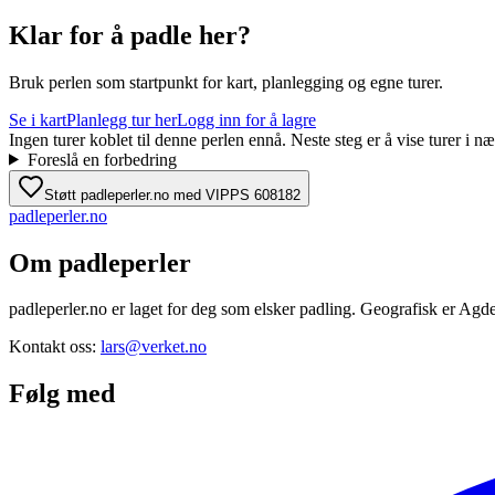
Klar for å padle her?
Bruk perlen som startpunkt for kart, planlegging og egne turer.
Se i kart
Planlegg tur her
Logg inn for å lagre
Ingen turer koblet til denne perlen ennå. Neste steg er å vise turer i
Foreslå en forbedring
Støtt padleperler.no med VIPPS 608182
padle
perler
.no
Om padleperler
padleperler.no er laget for deg som elsker padling. Geografisk er Agde
Kontakt oss:
lars@verket.no
Følg med