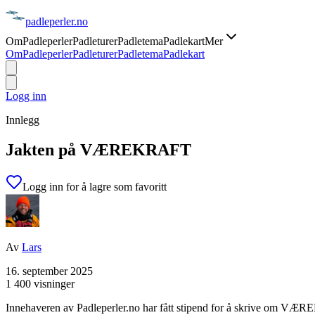
padle
perler
.no
Om
Padleperler
Padleturer
Padletema
Padlekart
Mer
Om
Padleperler
Padleturer
Padletema
Padlekart
Logg inn
Innlegg
Jakten på VÆREKRAFT
Logg inn for å lagre som favoritt
Av
Lars
16. september 2025
1 400 visninger
Innehaveren av Padleperler.no har fått stipend for å skrive om VÆRE