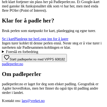
helt klart fortjener sin plass her på Padleperler.no. Et Google-kart
med ganske lik funksjonalitet slik som vi har her, men med enda
flere POIer (Point of Interest).
Klar for å padle her?
Bruk perlen som startpunkt for kart, planlegging og egne turer.
Se i kart
Planlegg tur her
Logg inn for å lagre
Ingen turer koblet til denne perlen ennå. Neste steg er å vise turer i
nærheten når Padlesammen-koblingen er klar.
Foreslå en forbedring
Støtt padleperler.no med VIPPS 608182
padle
perler
.no
Om padleperler
padleperler.no er laget for deg som elsker padling. Geografisk er
Agder hovedfokus, men her finner du også tips til padling andre
steder i landet.
Kontakt oss:
lars@verket.no