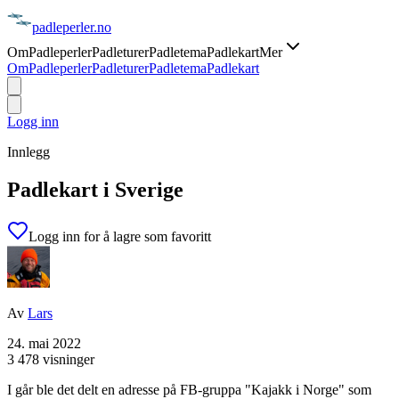
padle
perler
.no
Om
Padleperler
Padleturer
Padletema
Padlekart
Mer
Om
Padleperler
Padleturer
Padletema
Padlekart
Logg inn
Innlegg
Padlekart i Sverige
Logg inn for å lagre som favoritt
Av
Lars
24. mai 2022
3 478 visninger
I går ble det delt en adresse på FB-gruppa "Kajakk i Norge" som