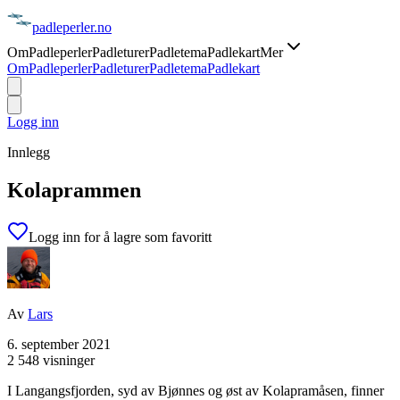
padle
perler
.no
Om
Padleperler
Padleturer
Padletema
Padlekart
Mer
Om
Padleperler
Padleturer
Padletema
Padlekart
Logg inn
Innlegg
Kolaprammen
Logg inn for å lagre som favoritt
Av
Lars
6. september 2021
2 548 visninger
I Langangsfjorden, syd av Bjønnes og øst av Kolapramåsen, finner