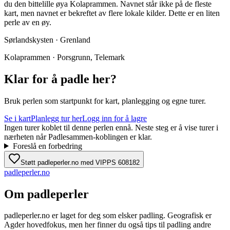
du den bittelille øya Kolaprammen. Navnet står ikke på de fleste
kart, men navnet er bekreftet av flere lokale kilder. Dette er en liten
perle av en øy.
Sørlandskysten · Grenland
Kolaprammen · Porsgrunn, Telemark
Klar for å padle her?
Bruk perlen som startpunkt for kart, planlegging og egne turer.
Se i kart
Planlegg tur her
Logg inn for å lagre
Ingen turer koblet til denne perlen ennå. Neste steg er å vise turer i
nærheten når Padlesammen-koblingen er klar.
Foreslå en forbedring
Støtt padleperler.no med VIPPS 608182
padle
perler
.no
Om padleperler
padleperler.no er laget for deg som elsker padling. Geografisk er
Agder hovedfokus, men her finner du også tips til padling andre