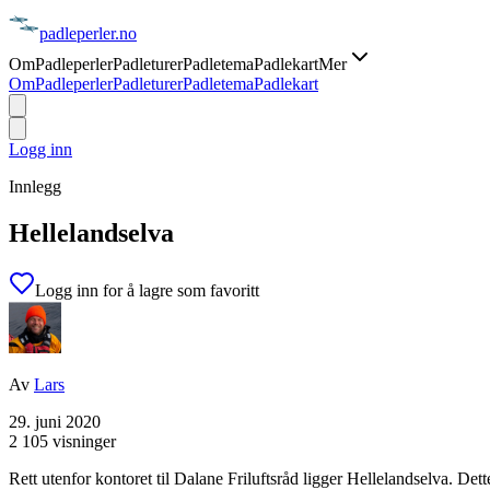
padle
perler
.no
Om
Padleperler
Padleturer
Padletema
Padlekart
Mer
Om
Padleperler
Padleturer
Padletema
Padlekart
Logg inn
Innlegg
Hellelandselva
Logg inn for å lagre som favoritt
Av
Lars
29. juni 2020
2 105 visninger
Rett utenfor kontoret til Dalane Friluftsråd ligger Hellelandselva. Dett