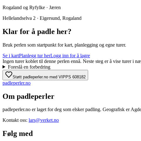
Rogaland og Ryfylke · Jæren
Hellelandselva 2 · Eigersund, Rogaland
Klar for å padle her?
Bruk perlen som startpunkt for kart, planlegging og egne turer.
Se i kart
Planlegg tur her
Logg inn for å lagre
Ingen turer koblet til denne perlen ennå. Neste steg er å vise turer i
Foreslå en forbedring
Støtt padleperler.no med VIPPS 608182
padle
perler
.no
Om padleperler
padleperler.no er laget for deg som elsker padling. Geografisk er Agde
Kontakt oss:
lars@verket.no
Følg med