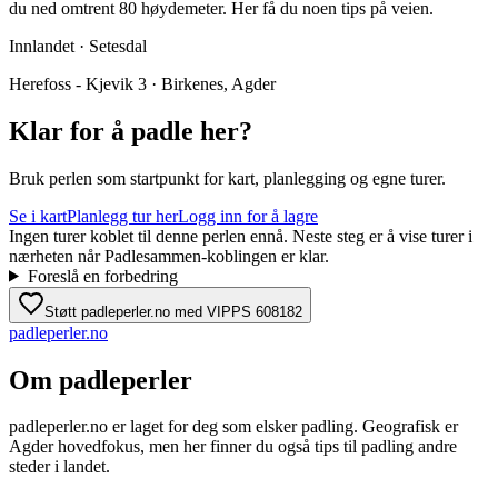
du ned omtrent 80 høydemeter. Her få du noen tips på veien.
Innlandet · Setesdal
Herefoss - Kjevik 3 · Birkenes, Agder
Klar for å padle her?
Bruk perlen som startpunkt for kart, planlegging og egne turer.
Se i kart
Planlegg tur her
Logg inn for å lagre
Ingen turer koblet til denne perlen ennå. Neste steg er å vise turer i
nærheten når Padlesammen-koblingen er klar.
Foreslå en forbedring
Støtt padleperler.no med VIPPS 608182
padle
perler
.no
Om padleperler
padleperler.no er laget for deg som elsker padling. Geografisk er
Agder hovedfokus, men her finner du også tips til padling andre
steder i landet.