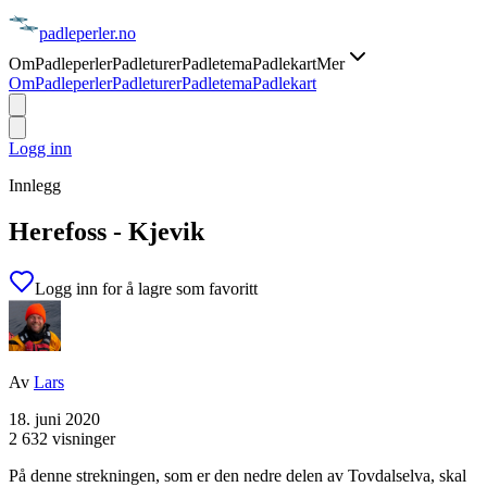
padle
perler
.no
Om
Padleperler
Padleturer
Padletema
Padlekart
Mer
Om
Padleperler
Padleturer
Padletema
Padlekart
Logg inn
Innlegg
Herefoss - Kjevik
Logg inn for å lagre som favoritt
Av
Lars
18. juni 2020
2 632 visninger
På denne strekningen, som er den nedre delen av Tovdalselva, skal