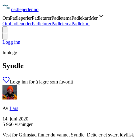
padle
perler
.no
Om
Padleperler
Padleturer
Padletema
Padlekart
Mer
Om
Padleperler
Padleturer
Padletema
Padlekart
Logg inn
Innlegg
Syndle
Logg inn for å lagre som favoritt
Av
Lars
14. juni 2020
5 966 visninger
Vest for Grimstad finner du vannet Syndle. Dette er et svært idyllisk