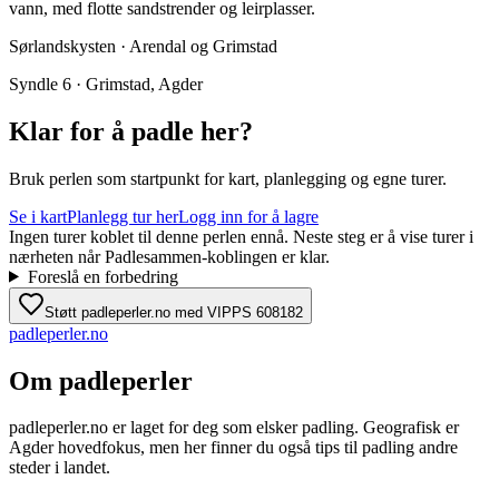
vann, med flotte sandstrender og leirplasser.
Sørlandskysten · Arendal og Grimstad
Syndle 6 · Grimstad, Agder
Klar for å padle her?
Bruk perlen som startpunkt for kart, planlegging og egne turer.
Se i kart
Planlegg tur her
Logg inn for å lagre
Ingen turer koblet til denne perlen ennå. Neste steg er å vise turer i
nærheten når Padlesammen-koblingen er klar.
Foreslå en forbedring
Støtt padleperler.no med VIPPS 608182
padle
perler
.no
Om padleperler
padleperler.no er laget for deg som elsker padling. Geografisk er
Agder hovedfokus, men her finner du også tips til padling andre
steder i landet.