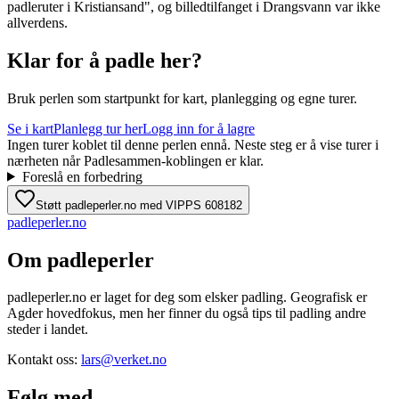
padleruter i Kristiansand", og billedtilfanget i Drangsvann var ikke
allverdens.
Klar for å padle her?
Bruk perlen som startpunkt for kart, planlegging og egne turer.
Se i kart
Planlegg tur her
Logg inn for å lagre
Ingen turer koblet til denne perlen ennå. Neste steg er å vise turer i
nærheten når Padlesammen-koblingen er klar.
Foreslå en forbedring
Støtt padleperler.no med VIPPS 608182
padle
perler
.no
Om padleperler
padleperler.no er laget for deg som elsker padling. Geografisk er
Agder hovedfokus, men her finner du også tips til padling andre
steder i landet.
Kontakt oss:
lars@verket.no
Følg med