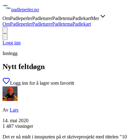
padle
perler
.no
Om
Padleperler
Padleturer
Padletema
Padlekart
Mer
Om
Padleperler
Padleturer
Padletema
Padlekart
Logg inn
Innlegg
Nytt feltdøgn
Logg inn for å lagre som favoritt
Av
Lars
14. mai 2020
1 487 visninger
Det er nå midt i innspurten på et skriveprosjekt med tittelen "10