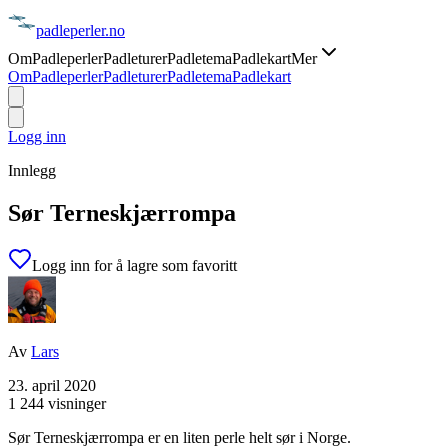
padle
perler
.no
Om
Padleperler
Padleturer
Padletema
Padlekart
Mer
Om
Padleperler
Padleturer
Padletema
Padlekart
Logg inn
Innlegg
Sør Terneskjærrompa
Logg inn for å lagre som favoritt
Av
Lars
23. april 2020
1 244 visninger
Sør Terneskjærrompa er en liten perle helt sør i Norge.