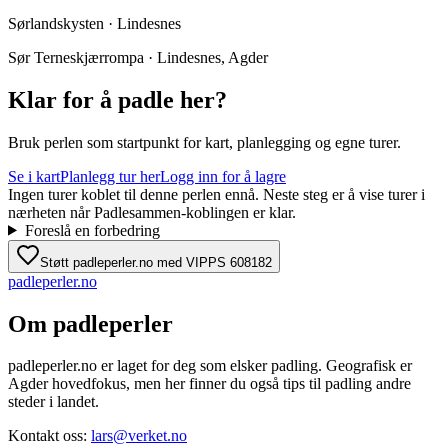
Sørlandskysten · Lindesnes
Sør Terneskjærrompa · Lindesnes, Agder
Klar for å padle her?
Bruk perlen som startpunkt for kart, planlegging og egne turer.
Se i kart
Planlegg tur her
Logg inn for å lagre
Ingen turer koblet til denne perlen ennå. Neste steg er å vise turer i
nærheten når Padlesammen-koblingen er klar.
Foreslå en forbedring
Støtt padleperler.no med VIPPS 608182
padle
perler
.no
Om padleperler
padleperler.no er laget for deg som elsker padling. Geografisk er
Agder hovedfokus, men her finner du også tips til padling andre
steder i landet.
Kontakt oss:
lars@verket.no