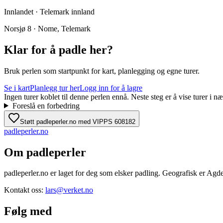
Innlandet · Telemark innland
Norsjø 8 · Nome, Telemark
Klar for å padle her?
Bruk perlen som startpunkt for kart, planlegging og egne turer.
Se i kart
Planlegg tur her
Logg inn for å lagre
Ingen turer koblet til denne perlen ennå. Neste steg er å vise turer i
Foreslå en forbedring
Støtt padleperler.no med VIPPS 608182
padle
perler
.no
Om padleperler
padleperler.no er laget for deg som elsker padling. Geografisk er Agde
Kontakt oss:
lars@verket.no
Følg med