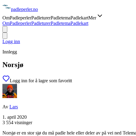
padle
perler
.no
Om
Padleperler
Padleturer
Padletema
Padlekart
Mer
Om
Padleperler
Padleturer
Padletema
Padlekart
Logg inn
Innlegg
Norsjø
Logg inn for å lagre som favoritt
Av
Lars
1. april 2020
3 554 visninger
Norsjø er en stor sjø du må padle hele eller deler av på vei ned Telem