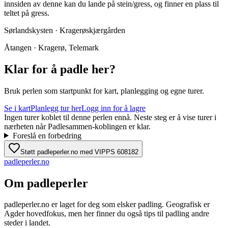
innsiden av denne kan du lande på stein/gress, og finner en plass til
teltet på gress.
Sørlandskysten · Kragerøskjærgården
Åtangen · Kragerø, Telemark
Klar for å padle her?
Bruk perlen som startpunkt for kart, planlegging og egne turer.
Se i kart
Planlegg tur her
Logg inn for å lagre
Ingen turer koblet til denne perlen ennå. Neste steg er å vise turer i
nærheten når Padlesammen-koblingen er klar.
Foreslå en forbedring
Støtt padleperler.no med VIPPS 608182
padle
perler
.no
Om padleperler
padleperler.no er laget for deg som elsker padling. Geografisk er
Agder hovedfokus, men her finner du også tips til padling andre
steder i landet.