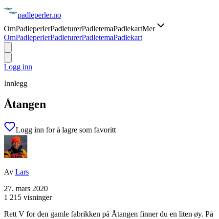
padle
perler
.no
Om
Padleperler
Padleturer
Padletema
Padlekart
Mer
Om
Padleperler
Padleturer
Padletema
Padlekart
Logg inn
Innlegg
Åtangen
Logg inn for å lagre som favoritt
Av
Lars
27. mars 2020
1 215 visninger
Rett V for den gamle fabrikken på Åtangen finner du en liten øy. På