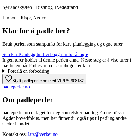
Sørlandskysten · Risør og Tvedestrand
Linpon · Risør, Agder
Klar for å padle her?
Bruk perlen som startpunkt for kart, planlegging og egne turer.
Se i kart
Planlegg tur her
Logg inn for å lagre
Ingen turer koblet til denne perlen ennå. Neste steg er å vise turer i
nærheten når Padlesammen-koblingen er klar.
Foreslå en forbedring
Støtt padleperler.no med VIPPS 608182
padle
perler
.no
Om padleperler
padleperler.no er laget for deg som elsker padling. Geografisk er
Agder hovedfokus, men her finner du også tips til padling andre
steder i landet.
Kontakt oss:
lars@verket.no