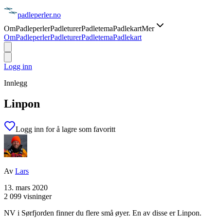
padle
perler
.no
Om
Padleperler
Padleturer
Padletema
Padlekart
Mer
Om
Padleperler
Padleturer
Padletema
Padlekart
Logg inn
Innlegg
Linpon
Logg inn for å lagre som favoritt
Av
Lars
13. mars 2020
2 099 visninger
NV i Sørfjorden finner du flere små øyer. En av disse er Linpon.