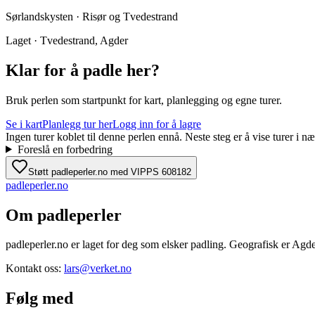
Sørlandskysten · Risør og Tvedestrand
Laget · Tvedestrand, Agder
Klar for å padle her?
Bruk perlen som startpunkt for kart, planlegging og egne turer.
Se i kart
Planlegg tur her
Logg inn for å lagre
Ingen turer koblet til denne perlen ennå. Neste steg er å vise turer i
Foreslå en forbedring
Støtt padleperler.no med VIPPS 608182
padle
perler
.no
Om padleperler
padleperler.no er laget for deg som elsker padling. Geografisk er Agde
Kontakt oss:
lars@verket.no
Følg med