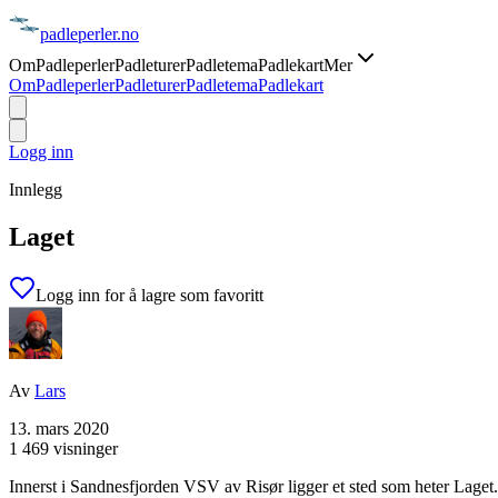
padle
perler
.no
Om
Padleperler
Padleturer
Padletema
Padlekart
Mer
Om
Padleperler
Padleturer
Padletema
Padlekart
Logg inn
Innlegg
Laget
Logg inn for å lagre som favoritt
Av
Lars
13. mars 2020
1 469 visninger
Innerst i Sandnesfjorden VSV av Risør ligger et sted som heter Laget.