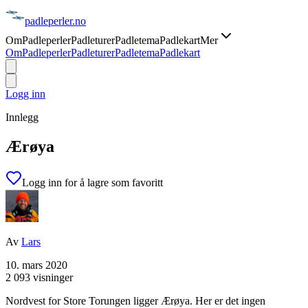
padle
perler
.no
Om
Padleperler
Padleturer
Padletema
Padlekart
Mer
Om
Padleperler
Padleturer
Padletema
Padlekart
Logg inn
Innlegg
Ærøya
Logg inn for å lagre som favoritt
Av
Lars
10. mars 2020
2 093 visninger
Nordvest for Store Torungen ligger Ærøya. Her er det ingen