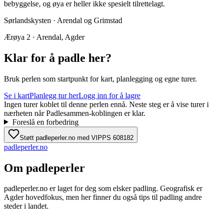
bebyggelse, og øya er heller ikke spesielt tilrettelagt.
Sørlandskysten · Arendal og Grimstad
Ærøya 2 · Arendal, Agder
Klar for å padle her?
Bruk perlen som startpunkt for kart, planlegging og egne turer.
Se i kart
Planlegg tur her
Logg inn for å lagre
Ingen turer koblet til denne perlen ennå. Neste steg er å vise turer i
nærheten når Padlesammen-koblingen er klar.
Foreslå en forbedring
Støtt padleperler.no med VIPPS 608182
padle
perler
.no
Om padleperler
padleperler.no er laget for deg som elsker padling. Geografisk er
Agder hovedfokus, men her finner du også tips til padling andre
steder i landet.