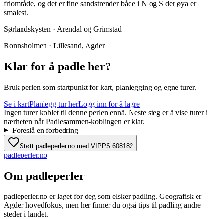
friområde, og det er fine sandstrender både i N og S der øya er
smalest.
Sørlandskysten · Arendal og Grimstad
Ronnsholmen · Lillesand, Agder
Klar for å padle her?
Bruk perlen som startpunkt for kart, planlegging og egne turer.
Se i kart
Planlegg tur her
Logg inn for å lagre
Ingen turer koblet til denne perlen ennå. Neste steg er å vise turer i
nærheten når Padlesammen-koblingen er klar.
Foreslå en forbedring
Støtt padleperler.no med VIPPS 608182
padle
perler
.no
Om padleperler
padleperler.no er laget for deg som elsker padling. Geografisk er
Agder hovedfokus, men her finner du også tips til padling andre
steder i landet.