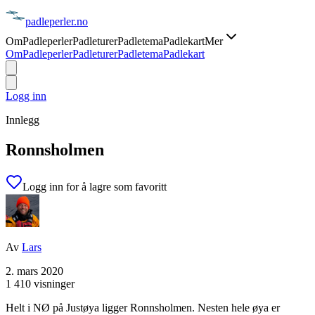
padle
perler
.no
Om
Padleperler
Padleturer
Padletema
Padlekart
Mer
Om
Padleperler
Padleturer
Padletema
Padlekart
Logg inn
Innlegg
Ronnsholmen
Logg inn for å lagre som favoritt
Av
Lars
2. mars 2020
1 410 visninger
Helt i NØ på Justøya ligger Ronnsholmen. Nesten hele øya er