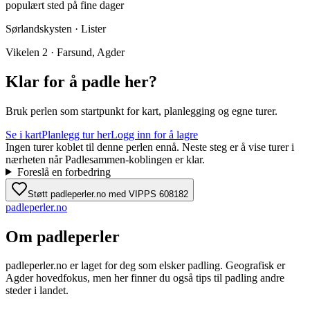
populært sted på fine dager
Sørlandskysten · Lister
Vikelen 2 · Farsund, Agder
Klar for å padle her?
Bruk perlen som startpunkt for kart, planlegging og egne turer.
Se i kart
Planlegg tur her
Logg inn for å lagre
Ingen turer koblet til denne perlen ennå. Neste steg er å vise turer i
nærheten når Padlesammen-koblingen er klar.
Foreslå en forbedring
Støtt padleperler.no med VIPPS 608182
padle
perler
.no
Om padleperler
padleperler.no er laget for deg som elsker padling. Geografisk er
Agder hovedfokus, men her finner du også tips til padling andre
steder i landet.