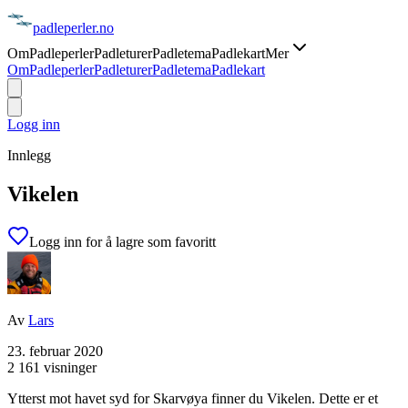
padle
perler
.no
Om
Padleperler
Padleturer
Padletema
Padlekart
Mer
Om
Padleperler
Padleturer
Padletema
Padlekart
Logg inn
Innlegg
Vikelen
Logg inn for å lagre som favoritt
Av
Lars
23. februar 2020
2 161 visninger
Ytterst mot havet syd for Skarvøya finner du Vikelen. Dette er et