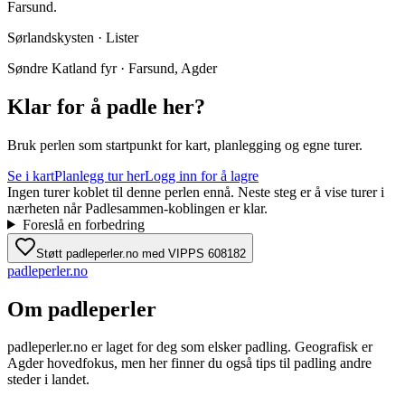
Farsund.
Sørlandskysten · Lister
Søndre Katland fyr · Farsund, Agder
Klar for å padle her?
Bruk perlen som startpunkt for kart, planlegging og egne turer.
Se i kart
Planlegg tur her
Logg inn for å lagre
Ingen turer koblet til denne perlen ennå. Neste steg er å vise turer i
nærheten når Padlesammen-koblingen er klar.
Foreslå en forbedring
Støtt padleperler.no med VIPPS 608182
padle
perler
.no
Om padleperler
padleperler.no er laget for deg som elsker padling. Geografisk er
Agder hovedfokus, men her finner du også tips til padling andre
steder i landet.