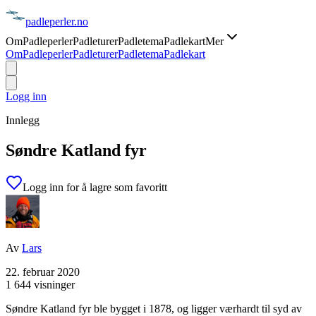
padle
perler
.no
Om
Padleperler
Padleturer
Padletema
Padlekart
Mer
Om
Padleperler
Padleturer
Padletema
Padlekart
Logg inn
Innlegg
Søndre Katland fyr
Logg inn for å lagre som favoritt
Av
Lars
22. februar 2020
1 644 visninger
Søndre Katland fyr ble bygget i 1878, og ligger værhardt til syd av