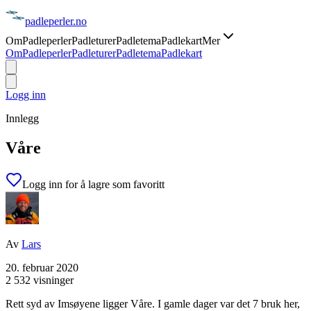
padle
perler
.no
Om
Padleperler
Padleturer
Padletema
Padlekart
Mer
Om
Padleperler
Padleturer
Padletema
Padlekart
Logg inn
Innlegg
Våre
Logg inn for å lagre som favoritt
Av
Lars
20. februar 2020
2 532 visninger
Rett syd av Imsøyene ligger Våre. I gamle dager var det 7 bruk her,