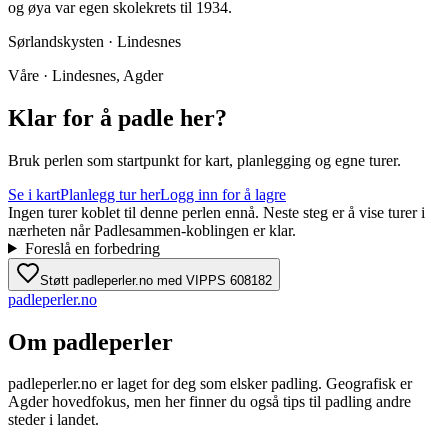
og øya var egen skolekrets til 1934.
Sørlandskysten · Lindesnes
Våre · Lindesnes, Agder
Klar for å padle her?
Bruk perlen som startpunkt for kart, planlegging og egne turer.
Se i kart
Planlegg tur her
Logg inn for å lagre
Ingen turer koblet til denne perlen ennå. Neste steg er å vise turer i
nærheten når Padlesammen-koblingen er klar.
Foreslå en forbedring
Støtt padleperler.no med VIPPS 608182
padle
perler
.no
Om padleperler
padleperler.no er laget for deg som elsker padling. Geografisk er
Agder hovedfokus, men her finner du også tips til padling andre
steder i landet.